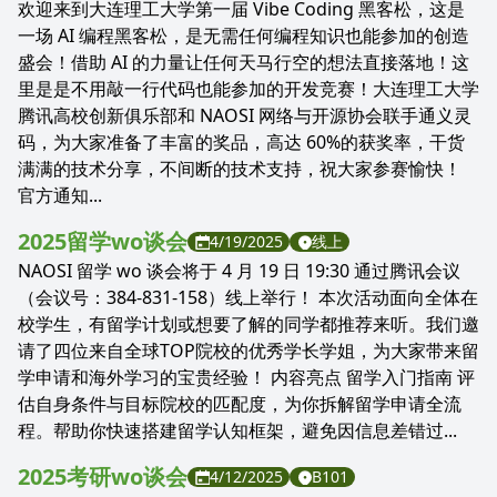
欢迎来到大连理工大学第一届 Vibe Coding 黑客松，这是
一场 AI 编程黑客松，是无需任何编程知识也能参加的创造
盛会！借助 AI 的力量让任何天马行空的想法直接落地！这
里是是不用敲一行代码也能参加的开发竞赛！大连理工大学
腾讯高校创新俱乐部和 NAOSI 网络与开源协会联手通义灵
码，为大家准备了丰富的奖品，高达 60%的获奖率，干货
满满的技术分享，不间断的技术支持，祝大家参赛愉快！
官方通知...
2025留学wo谈会
4/19/2025
线上
NAOSI 留学 wo 谈会将于 4 月 19 日 19:30 通过腾讯会议
（会议号：384-831-158）线上举行！ 本次活动面向全体在
校学生，有留学计划或想要了解的同学都推荐来听。我们邀
请了四位来自全球TOP院校的优秀学长学姐，为大家带来留
学申请和海外学习的宝贵经验！ 内容亮点 留学入门指南 评
估自身条件与目标院校的匹配度，为你拆解留学申请全流
程。帮助你快速搭建留学认知框架，避免因信息差错过...
2025考研wo谈会
4/12/2025
B101