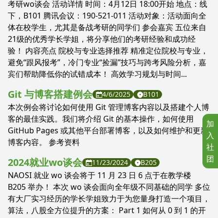
考研wo谈会 活动详情 时间：4月12日 18:00开始 地点：线
下，B101 腾讯会议：190-521-011 活动对象：活动面向全
体在校学生，尤其是备战考研的同学们 参会嘉宾 五位来自
21级的优秀学长学姐，将分享他们的考研经验和成功经
验！ 内容亮点 院校与专业选择推荐 精准定位院校与专业，
避免“跟风报考”，冷门专业“捡漏”技巧与跨考风险分析，嘉
宾们帮助降低你的试错成本！ 高效学习规划与时间...
Git 与博客搭建例会
4/6/2025
B101
本次例会将讨论如何使用 Git 管理博客内容以及搭建个人博
客的最佳实践。我们将介绍 Git 的基本操作，如何使用
加
GitHub Pages 或其他平台部署博客，以及如何维护和更新
入
博客内容。 参考资料
社
团
2024就业wo谈会
11/23/2024
B205
NAOSI 就业 wo 谈会将于 11 月 23 日 6 点于在教学楼
B205 举办！ 本次 wo 谈会面向全年级不同基础的同学 多位
有大厂实习经历的学长学姐致力于为您量身打造一个项目，
算法，八股全方位提升的方案： Part 1 如何从 0 到 1 的开