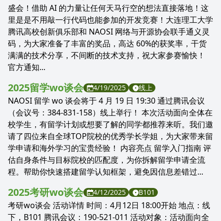
盛会！借助 AI 的力量让任何天马行空的想法直接落地！这
里是是不用敲一行代码也能参加的开发竞赛！大连理工大学
腾讯高校创新俱乐部和 NAOSI 网络与开源协会联手通义灵
码，为大家准备了丰富的奖品，高达 60%的获奖率，干货
满满的技术分享，不间断的技术支持，祝大家参赛愉快！
官方通知...
2025留学wo谈会
4/19/2025
线上
NAOSI 留学 wo 谈会将于 4 月 19 日 19:30 通过腾讯会议
（会议号：384-831-158）线上举行！ 本次活动面向全体在
校学生，有留学计划或想要了解的同学都推荐来听。我们邀
请了四位来自全球TOP院校的优秀学长学姐，为大家带来留
学申请和海外学习的宝贵经验！ 内容亮点 留学入门指南 评
估自身条件与目标院校的匹配度，为你拆解留学申请全流
程。帮助你快速搭建留学认知框架，避免因信息差错过...
2025考研wo谈会
4/12/2025
B101
考研wo谈会 活动详情 时间：4月12日 18:00开始 地点：线
下，B101 腾讯会议：190-521-011 活动对象：活动面向全