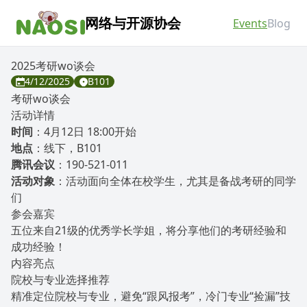
网络与开源协会
Events
Blog
2025考研wo谈会
4/12/2025
B101
考研wo谈会
活动详情
时间
：4月12日 18:00开始
地点
：线下，B101
腾讯会议
：190-521-011
活动对象
：活动面向全体在校学生，尤其是备战考研的同学
们
参会嘉宾
五位来自21级的优秀学长学姐，将分享他们的考研经验和
成功经验！
内容亮点
院校与专业选择推荐
精准定位院校与专业，避免“跟风报考”，冷门专业“捡漏”技